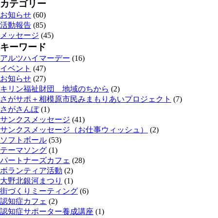
カテゴリー
お知らせ
(60)
活動報告
(85)
メッセージ
(45)
キーワード
アルツハイマーデー
(16)
イベント
(47)
お知らせ
(27)
キリン福祉財団 地域のちから
(2)
さがサポ＋相模原市民みまもりあいプロジェクト
(7)
さがさんぽ
(1)
サンクスメッセージ
(41)
サンクスメッセージ（お仕事ウィッシュ）
(2)
ソフトボール
(53)
テーマソング
(1)
パートナーズカフェ
(28)
ボランティア活動
(2)
大野北銀河まつり
(1)
街づくりミーティング
(6)
認知症カフェ
(2)
認知症サポーター養成講座
(1)