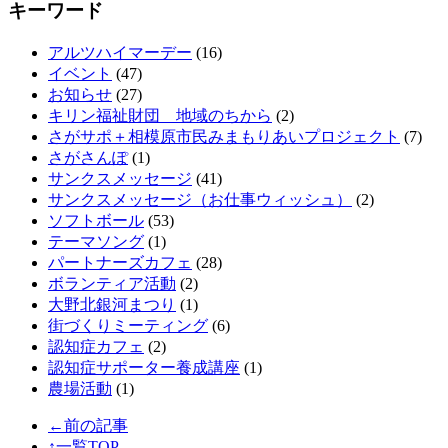
キーワード
アルツハイマーデー
(16)
イベント
(47)
お知らせ
(27)
キリン福祉財団 地域のちから
(2)
さがサポ＋相模原市民みまもりあいプロジェクト
(7)
さがさんぽ
(1)
サンクスメッセージ
(41)
サンクスメッセージ（お仕事ウィッシュ）
(2)
ソフトボール
(53)
テーマソング
(1)
パートナーズカフェ
(28)
ボランティア活動
(2)
大野北銀河まつり
(1)
街づくりミーティング
(6)
認知症カフェ
(2)
認知症サポーター養成講座
(1)
農場活動
(1)
←前の記事
↑一覧TOP