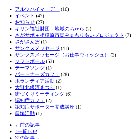
アルツハイマーデー
(16)
イベント
(47)
お知らせ
(27)
キリン福祉財団 地域のちから
(2)
さがサポ＋相模原市民みまもりあいプロジェクト
(7)
さがさんぽ
(1)
サンクスメッセージ
(41)
サンクスメッセージ（お仕事ウィッシュ）
(2)
ソフトボール
(53)
テーマソング
(1)
パートナーズカフェ
(28)
ボランティア活動
(2)
大野北銀河まつり
(1)
街づくりミーティング
(6)
認知症カフェ
(2)
認知症サポーター養成講座
(1)
農場活動
(1)
←前の記事
↑一覧TOP
次の記事→