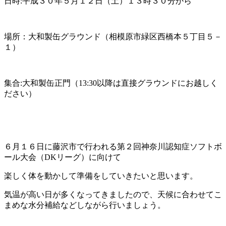
日時
:
平成３０年５月１２日（土）１３時３０分から
場所：大和製缶グラウンド（相模原市緑区西橋本５丁目５－
１）
集合
:
大和製缶正門（
13:30
以降は直接グラウンドにお越しく
ださい）
６月１６日に藤沢市で行われる第２回神奈川認知症ソフトボ
ール大会（
DK
リーグ）に向けて
楽しく体を動かして準備をしていきたいと思います。
気温が高い日が多くなってきましたので、天候に合わせてこ
まめな水分補給などしながら行いましょう。