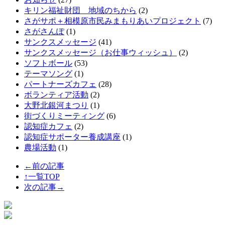
キリン福祉財団 地域のちから
(2)
さがサポ＋相模原市民みまもりあいプロジェクト
(7)
さがさんぽ
(1)
サンクスメッセージ
(41)
サンクスメッセージ（お仕事ウィッシュ）
(2)
ソフトボール
(53)
テーマソング
(1)
パートナーズカフェ
(28)
ボランティア活動
(2)
大野北銀河まつり
(1)
街づくりミーティング
(6)
認知症カフェ
(2)
認知症サポーター養成講座
(1)
農場活動
(1)
←前の記事
↑一覧TOP
次の記事→