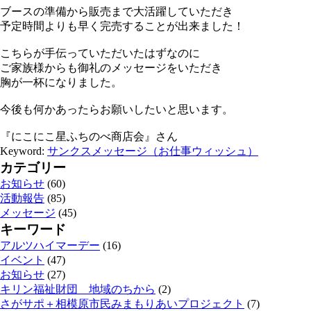
ブースの準備から販売まで大活躍していただき
予定時間よりも早く完売することが出来ました！
こちらが手伝っていただいたはずなのに
ご家族様からも御礼のメッセージをいただき
胸が一杯になりました。
今後も何かあったらお願いしたいと思います。
『にこにこ星ふちのべ商店会』さん
Keyword:
サンクスメッセージ（お仕事ウィッシュ）
カテゴリー
お知らせ
(60)
活動報告
(85)
メッセージ
(45)
キーワード
アルツハイマーデー
(16)
イベント
(47)
お知らせ
(27)
キリン福祉財団 地域のちから
(2)
さがサポ＋相模原市民みまもりあいプロジェクト
(7)