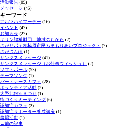
活動報告
(85)
メッセージ
(45)
キーワード
アルツハイマーデー
(16)
イベント
(47)
お知らせ
(27)
キリン福祉財団 地域のちから
(2)
さがサポ＋相模原市民みまもりあいプロジェクト
(7)
さがさんぽ
(1)
サンクスメッセージ
(41)
サンクスメッセージ（お仕事ウィッシュ）
(2)
ソフトボール
(53)
テーマソング
(1)
パートナーズカフェ
(28)
ボランティア活動
(2)
大野北銀河まつり
(1)
街づくりミーティング
(6)
認知症カフェ
(2)
認知症サポーター養成講座
(1)
農場活動
(1)
←前の記事