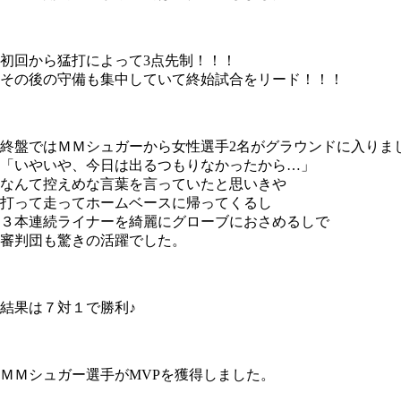
初回から猛打によって3点先制！！！
その後の守備も集中していて終始試合をリード！！！
終盤ではＭＭシュガーから女性選手2名がグラウンドに入りま
「いやいや、今日は出るつもりなかったから…」
なんて控えめな言葉を言っていたと思いきや
打って走ってホームベースに帰ってくるし
３本連続ライナーを綺麗にグローブにおさめるしで
審判団も驚きの活躍でした。
結果は７対１で勝利♪
ＭＭシュガー選手がMVPを獲得しました。